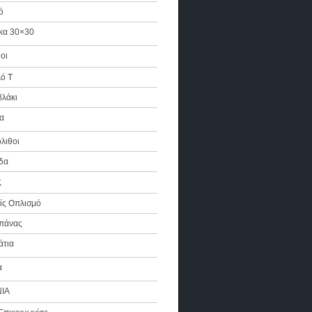
ό
κα 30×30
οι
ό Τ
βλάκι
α
όλιθοι
δα
ς
ίς Οπλισμό
πάνας
άτια
α
ΙΑ