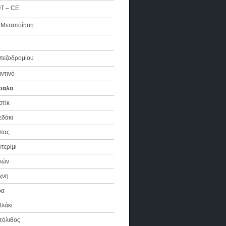
Τ – CE
 Μεταποίηση
πεζοδρομίου
ντινό
σαλο
στίκ
εδάκι
πας
τερίμι
λών
χνη
ρα
βλάκι
τόλιθος