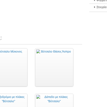
Φόρμα Ε
Στοιχεί
: