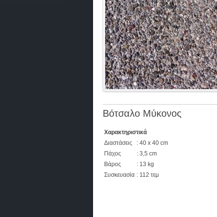
Βότσαλο Μύκονος
Χαρακτηριστικά
Διαστάσεις
: 40 x 40 cm
Πάχος
: 3,5 cm
Βάρος
: 13 kg
Συσκευασία
: 112 τεμ