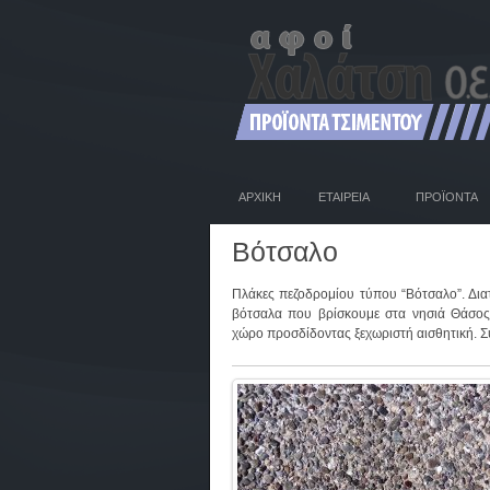
ΑΡΧΙΚΗ
ΕΤΑΙΡΕΙΑ
ΠΡΟΪΟΝΤΑ
Βότσαλο
Πλάκες πεζοδρομίου τύπου “Βότσαλο”. Δια
βότσαλα που βρίσκουμε στα νησιά Θάσος
χώρο προσδίδοντας ξεχωριστή αισθητική. Συ