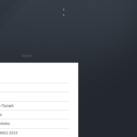
ό Προφίλ
α
ιήσεις
 9001:2015