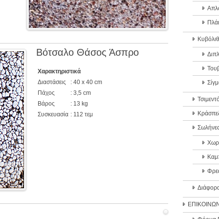
Απλ
Πλά
Κυβόλιθ
Βότσαλο Θάσος Άσπρο
Διπλ
Του
Χαρακτηριστικά
Διαστάσεις
: 40 x 40 cm
Σίγμ
Πάχος
: 3,5 cm
Τσιμεντ
Βάρος
: 13 kg
Κράσπε
Συσκευασία
: 112 τεμ
Σωλήνε
Χωρ
Καμ
Φρε
Διάφορ
ΕΠΙΚΟΙΝΩΝ