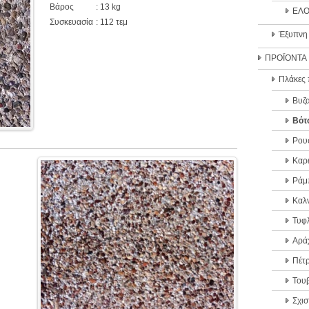
Βάρος
: 13 kg
ΕΛΟ
Συσκευασία
: 112 τεμ
Έξυπνη
ΠΡΟΪΟΝΤΑ
Πλάκες 
Βυζα
Βότ
Ρου
Καρ
Ράμ
Καλν
Τυφ
Αρά
Πέτ
Του
Σχισ