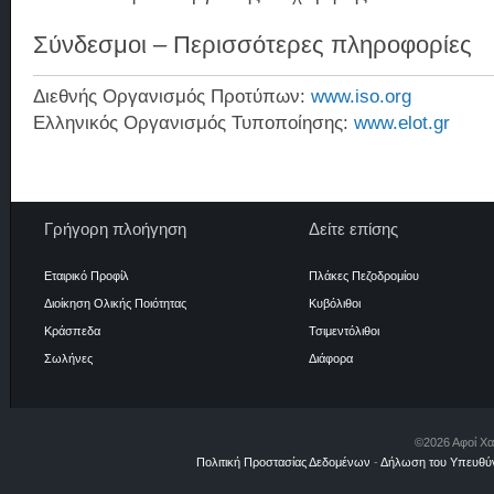
Σύνδεσμοι – Περισσότερες πληροφορίες
Διεθνής Οργανισμός Προτύπων:
www.iso.org
Ελληνικός Οργανισμός Τυποποίησης:
www.elot.gr
Γρήγορη πλοήγηση
Δείτε επίσης
Εταιρικό Προφίλ
Πλάκες Πεζοδρομίου
Διοίκηση Ολικής Ποιότητας
Κυβόλιθοι
Κράσπεδα
Τσιμεντόλιθοι
Σωλήνες
Διάφορα
©2026 Αφοί Χα
Πολιτική Προστασίας Δεδομένων
-
Δήλωση του Υπευθύν