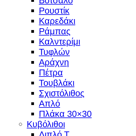
Βότσαλο
Ρουστίκ
Καρεδάκι
Ράμπας
Καλντερίμι
Τυφλών
Αράχνη
Πέτρα
Τουβλάκι
Σχιστόλιθος
Απλό
Πλάκα 30×30
Κυβόλιθοι
Διπλό Τ