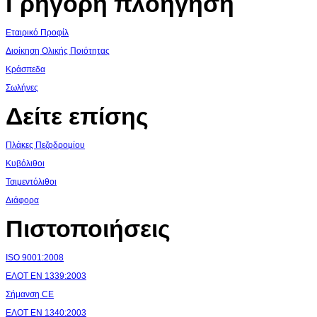
Γρήγορη πλοήγηση
Εταιρικό Προφίλ
Διοίκηση Ολικής Ποιότητας
Κράσπεδα
Σωλήνες
Δείτε επίσης
Πλάκες Πεζοδρομίου
Κυβόλιθοι
Τσιμεντόλιθοι
Διάφορα
Πιστοποιήσεις
ISO 9001:2008
ΕΛΟΤ ΕΝ 1339:2003
Σήμανση CE
ΕΛΟΤ ΕΝ 1340:2003