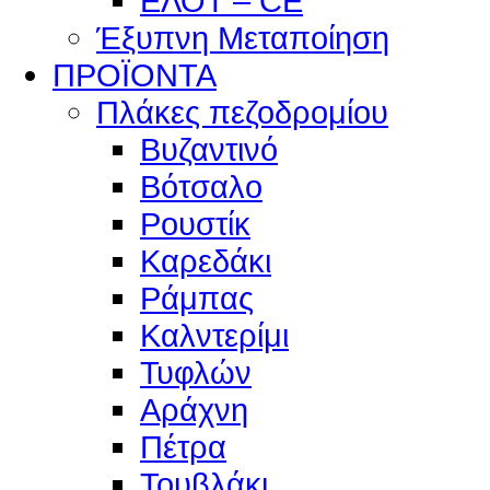
ΕΛΟΤ – CE
Έξυπνη Μεταποίηση
ΠΡΟΪΟΝΤΑ
Πλάκες πεζοδρομίου
Βυζαντινό
Βότσαλο
Ρουστίκ
Καρεδάκι
Ράμπας
Καλντερίμι
Τυφλών
Αράχνη
Πέτρα
Τουβλάκι