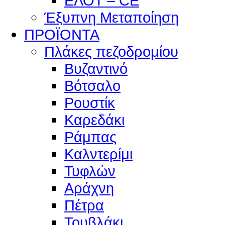
ΕΛΟΤ – CE
Έξυπνη Μεταποίηση
ΠΡΟΪΟΝΤΑ
Πλάκες πεζοδρομίου
Βυζαντινό
Βότσαλο
Ρουστίκ
Καρεδάκι
Ράμπας
Καλντερίμι
Τυφλών
Αράχνη
Πέτρα
Τουβλάκι