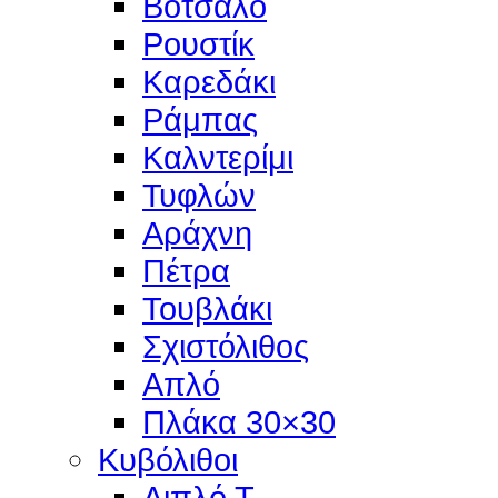
Βότσαλο
Ρουστίκ
Καρεδάκι
Ράμπας
Καλντερίμι
Τυφλών
Αράχνη
Πέτρα
Τουβλάκι
Σχιστόλιθος
Απλό
Πλάκα 30×30
Κυβόλιθοι
Διπλό Τ