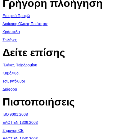
Γρήγορη πλοήγηση
Εταιρικό Προφίλ
Διοίκηση Ολικής Ποιότητας
Κράσπεδα
Σωλήνες
Δείτε επίσης
Πλάκες Πεζοδρομίου
Κυβόλιθοι
Τσιμεντόλιθοι
Διάφορα
Πιστοποιήσεις
ISO 9001:2008
ΕΛΟΤ ΕΝ 1339:2003
Σήμανση CE
ΕΛΟΤ ΕΝ 1340:2003