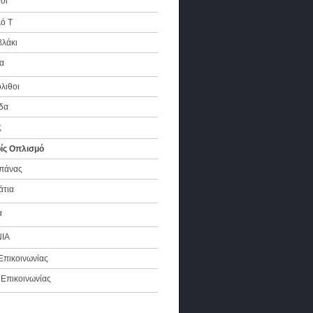
οι
ό Τ
βλάκι
α
όλιθοι
δα
ς
ίς Οπλισμό
πάνας
άτια
α
ΙΑ
πικοινωνίας
α Επικοινωνίας