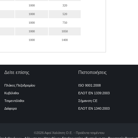
1000
320
1000
520
1000
750
1000
1050
1000
1400
Δείτε επίσης
Πιστοποιήσεις
Πλάκες Πεζοδρομίου
ISO 9001:2008
Κυβόλιθοι
ΕΛΟΤ ΕΝ 1339:2003
Τσιμεντόλιθοι
Σήμανση CE
Διάφορα
ΕΛΟΤ ΕΝ 1340:2003
©2026 Αφοί Χαλάτση Ο.Ε. - Προϊόντα τσιμέντου