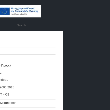
ό Προφίλ
α
ιήσεις
 9001:2015
Τ – CE
 Μεταποίηση