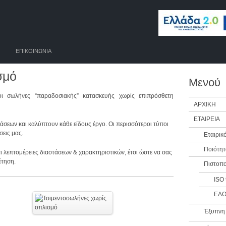
ΕΠΙΚΟΙΝΩΝΙΑ
σμό
Μενού
οι σωλήνες “παραδοσιακής” κατασκευής χωρίς επιπρόσθετη
ΑΡΧΙΚΗ
ΕΤΑΙΡΕΙΑ
τάσεων και καλύπτουν κάθε είδους έργο. Οι περισσότεροι τύποι
σεις μας.
Εταιρικ
Ποιότητ
ι λεπτομέρειες διαστάσεων & χαρακτηριστικών, έτσι ώστε να σας
έτηση.
Πιστοπο
ISO
ΕΛΟ
Έξυπνη