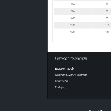
600
60
800
83
1000
95
1200
115
1500
130
Γρήγορη πλοήγηση
Εταιρικό Προφίλ
Διοίκηση Ολικής Ποιότητας
Κράσπεδα
Σωλήνες