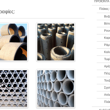
ΠΡΟΪΟΝΤΑ
Πλάκες 
ραφίες:
Βυζα
Βότ
Ρου
Καρ
Ράμ
Καλν
Τυφ
Αρά
Πέτ
Του
Σχισ
Απλ
Πλά