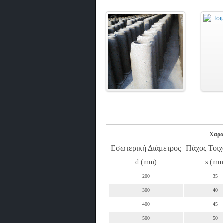
Χαρα
Εσωτερική Διάμετρος
Πάχος Τοιχ
d (mm)
s (mm
200
35
300
40
400
45
500
50