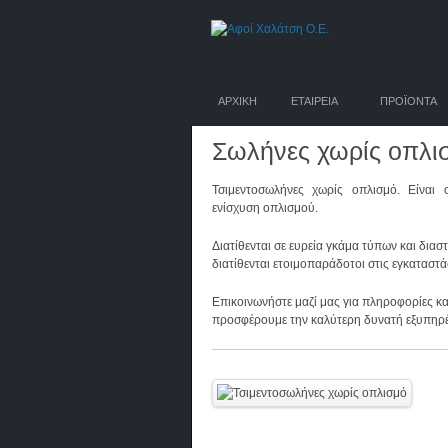
ΑΡΧΙΚΗ
ΕΤΑΙΡΕΙΑ
ΠΡΟΪΟΝΤΑ
Σωλήνες χωρίς οπλι
Τσιμεντοσωλήνες χωρίς οπλισμό. Είναι 
ενίσχυση οπλισμού.
Διατίθενται σε ευρεία γκάμα τύπων και διασ
διατίθενται ετοιμοπαράδοτοι στις εγκαταστά
Επικοινωνήστε μαζί μας για πληροφορίες κα
προσφέρουμε την καλύτερη δυνατή εξυπηρ