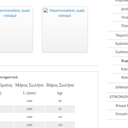
Κυβόλιθ
Διπλ
Του
Σίγμ
Τσιμεντ
Κράσπε
Σωλήνε
Χωρ
Καμ
κτηριστικά
Φρε
όματος
Μήκος Σωλήνα
Βάρος Σωλήνα
Διάφορ
)
L (mm)
kgr
ΕΠΙΚΟΙΝΩΝ
1000
68
Φόρμα Ε
1000
95
Στοιχεί
1000
145
1000
210