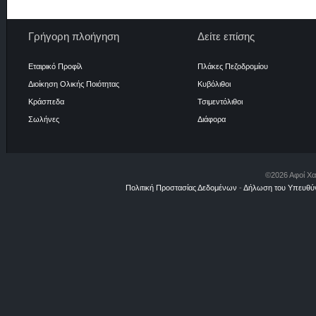
Γρήγορη πλοήγηση
Δείτε επίσης
Εταιρικό Προφίλ
Πλάκες Πεζοδρομίου
Διοίκηση Ολικής Ποιότητας
Κυβόλιθοι
Κράσπεδα
Τσιμεντόλιθοι
Σωλήνες
Διάφορα
©2026 Αφοί Χα
Πολιτική Προστασίας Δεδομένων
-
Δήλωση του Υπευθύν