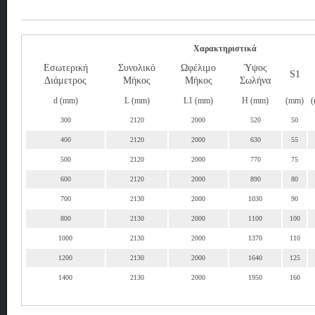
Χαρακτηριστικά
Εσωτερική
Συνολικό
Ωφέλιμο
Ύψος
S1
Διάμετρος
Μήκος
Μήκος
Σωλήνα
d (mm)
L (mm)
L1 (mm)
H (mm)
(mm)
300
2120
2000
520
50
400
2120
2000
630
55
500
2120
2000
770
75
600
2120
2000
890
80
700
2130
2000
1030
90
800
2130
2000
1100
100
1000
2130
2000
1370
110
1200
2130
2000
1640
125
1400
2130
2000
1950
160